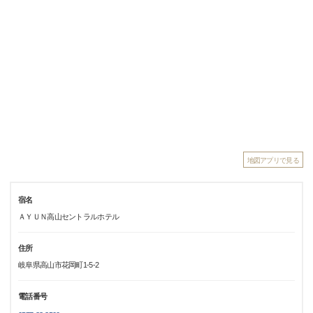
地図アプリで見る
宿名
ＡＹＵＮ高山セントラルホテル
住所
岐阜県高山市花岡町1-5-2
電話番号