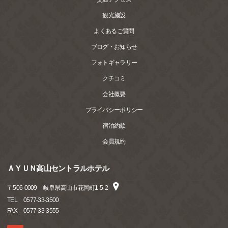
観光施設
よくあるご質問
ブログ・お知らせ
フォトギャラリー
クチコミ
会社概要
プライバシーポリシー
宿泊約款
会員規約
ＡＹＵＮ高山セントラルホテル
〒
506-0009
岐阜県高山市花岡町1-5-2
TEL
0577-33-3500
FAX
0577-33-3555